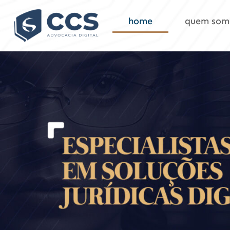
home
quem som