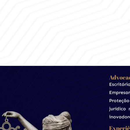
Advocac
Escritór
Empresar
Proteçã
jurídico
inovador
Experiê