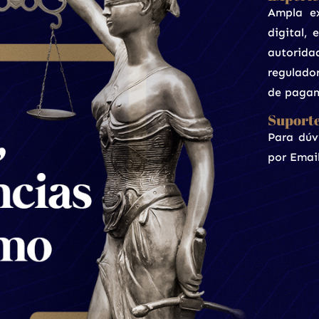
Ampla ex
digital, 
autorida
regulado
de paga
Suport
Para dúv
por Emai