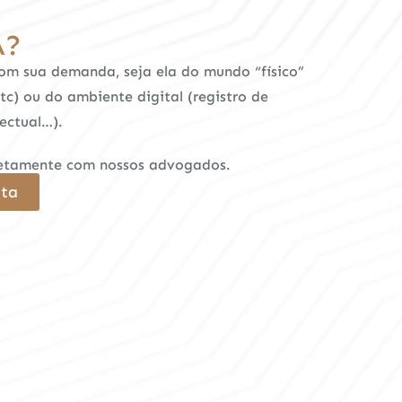
A?
com sua demanda, seja ela do mundo “físico”
etc) ou do ambiente digital (registro de
ectual…).
iretamente com nossos advogados.
sta